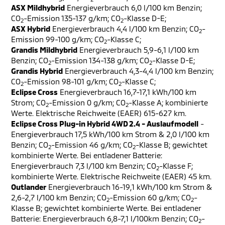
ASX Mildhybrid
Energieverbrauch 6,0 l/100 km Benzin;
CO
-Emission 135-137 g/km; CO
-Klasse D-E;
2
2
ASX Hybrid
Energieverbrauch 4,4 l/100 km Benzin; CO
-
2
Emission 99-100 g/km; CO
-Klasse C;
2
Grandis Mildhybrid
Energieverbrauch 5,9-6,1 l/100 km
Benzin; CO
-Emission 134-138 g/km; CO
-Klasse D-E;
2
2
Grandis Hybrid
Energieverbrauch 4,3-4,4 l/100 km Benzin;
CO
-Emission 98-101 g/km; CO
-Klasse C;
2
2
Eclipse Cross
Energieverbrauch 16,7-17,1 kWh/100 km
Strom; CO
-Emission 0 g/km; CO
-Klasse A; kombinierte
2
2
Werte. Elektrische Reichweite (EAER) 615-627 km.
Eclipse Cross Plug-in Hybrid 4WD 2.4 - Auslaufmodell
-
Energieverbrauch 17,5 kWh/100 km Strom & 2,0 l/100 km
Benzin; CO
-Emission 46 g/km; CO
-Klasse B; gewichtet
2
2
kombinierte Werte. Bei entladener Batterie:
Energieverbrauch 7,3 l/100 km Benzin; CO
-Klasse F;
2
kombinierte Werte. Elektrische Reichweite (EAER) 45 km.
Outlander
Energieverbrauch 16-19,1 kWh/100 km Strom &
2,6-2,7 l/100 km Benzin; CO
-Emission 60 g/km; CO
-
2
2
Klasse B; gewichtet kombinierte Werte. Bei entladener
Batterie: Energieverbrauch 6,8-7,1 l/100km Benzin; CO
-
2