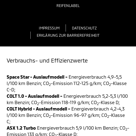
REIFENLABEL
IMPRESSUM
DATENSCHUTZ
ERKLÄRUNG ZUR BARRIEREFREIHEIT
Verbrauchs- und Effizienzwerte
Space Star - Auslaufmodell -
Energieverbrauch 4,9-5,5
l/100 km Benzin; CO
-Emission 112-125 g/km; CO
-Klasse
2
2
C-D;
COLT 1.0 - Auslaufmodell -
Energieverbrauch 5,2-5,3 l/100
km Benzin; CO
-Emission 118-119 g/km; CO
-Klasse D;
2
2
COLT Hybrid - Auslaufmodell -
Energieverbrauch 4,2-4,3
l/100 km Benzin; CO
-Emission 96-97 g/km; CO
-Klasse
2
2
C;
ASX 1.2 Turbo
Energieverbrauch 5,9 l/100 km Benzin; CO
-
2
Emission 133 g/km; CO
-Klasse D;
2