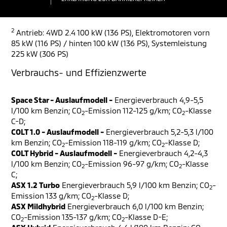
2
Antrieb: 4WD 2.4 100 kW (136 PS), Elektromotoren vorn
85 kW (116 PS) / hinten 100 kW (136 PS), Systemleistung
225 kW (306 PS)
Verbrauchs- und Effizienzwerte
Space Star - Auslaufmodell -
Energieverbrauch 4,9-5,5
l/100 km Benzin; CO
-Emission 112-125 g/km; CO
-Klasse
2
2
C-D;
COLT 1.0 - Auslaufmodell -
Energieverbrauch 5,2-5,3 l/100
km Benzin; CO
-Emission 118-119 g/km; CO
-Klasse D;
2
2
COLT Hybrid - Auslaufmodell -
Energieverbrauch 4,2-4,3
l/100 km Benzin; CO
-Emission 96-97 g/km; CO
-Klasse
2
2
C;
ASX 1.2 Turbo
Energieverbrauch 5,9 l/100 km Benzin; CO
-
2
Emission 133 g/km; CO
-Klasse D;
2
ASX Mildhybrid
Energieverbrauch 6,0 l/100 km Benzin;
CO
-Emission 135-137 g/km; CO
-Klasse D-E;
2
2