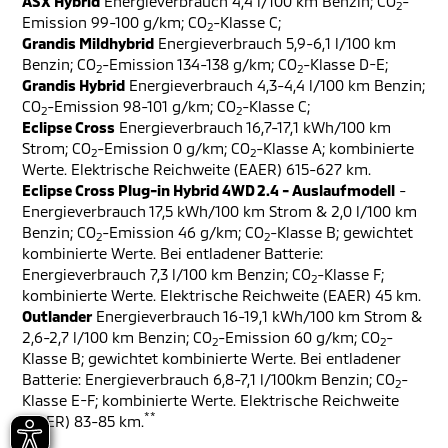
ASX Hybrid
Energieverbrauch 4,4 l/100 km Benzin; CO
-
2
Emission 99-100 g/km; CO
-Klasse C;
2
Grandis Mildhybrid
Energieverbrauch 5,9-6,1 l/100 km
Benzin; CO
-Emission 134-138 g/km; CO
-Klasse D-E;
2
2
Grandis Hybrid
Energieverbrauch 4,3-4,4 l/100 km Benzin;
CO
-Emission 98-101 g/km; CO
-Klasse C;
2
2
Eclipse Cross
Energieverbrauch 16,7-17,1 kWh/100 km
Strom; CO
-Emission 0 g/km; CO
-Klasse A; kombinierte
2
2
Werte. Elektrische Reichweite (EAER) 615-627 km.
Eclipse Cross Plug-in Hybrid 4WD 2.4 - Auslaufmodell
-
Energieverbrauch 17,5 kWh/100 km Strom & 2,0 l/100 km
Benzin; CO
-Emission 46 g/km; CO
-Klasse B; gewichtet
2
2
kombinierte Werte. Bei entladener Batterie:
Energieverbrauch 7,3 l/100 km Benzin; CO
-Klasse F;
2
kombinierte Werte. Elektrische Reichweite (EAER) 45 km.
Outlander
Energieverbrauch 16-19,1 kWh/100 km Strom &
2,6-2,7 l/100 km Benzin; CO
-Emission 60 g/km; CO
-
2
2
Klasse B; gewichtet kombinierte Werte. Bei entladener
Batterie: Energieverbrauch 6,8-7,1 l/100km Benzin; CO
-
2
Klasse E-F; kombinierte Werte. Elektrische Reichweite
**
(EAER) 83-85 km.